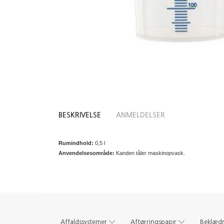
BESKRIVELSE
ANMELDELSER
Rumindhold:
0,5 l
Anvendelsesområde:
Kanden tåler maskinopvask.
Affaldssystemer
Aftørringspapir
Beklæd