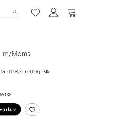
5
m/Moms
flere til
98,75
(
79,00
)
pr stk.
65138
æg i kurv