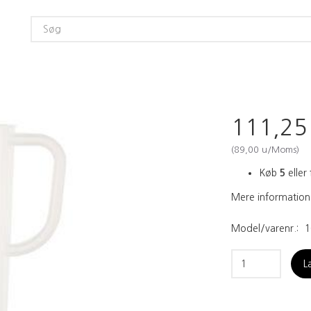
111,2
(
89,00
u/Moms
)
Køb
5
eller 
Mere information
Model/varenr.:
1
L