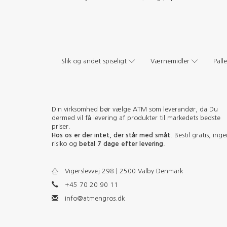
Slik og andet spiseligt
Værnemidler
Pall
Din virksomhed bør vælge ATM som leverandør, da Du
dermed vil få levering af produkter til markedets bedste
priser.
Hos os er der intet, der står med småt
. Bestil gratis, ing
risiko og
betal 7 dage efter levering
.
Vigerslevvej 298 | 2500 Valby Denmark
+45 70 20 90 11
info@atmengros.dk