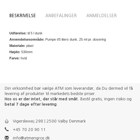
BESKRIVELSE
ANBEFALINGER
ANMELDELSER
Udførelse:
til 5 l dunk
Anvendelsesområde:
Pumpe t/5 liters dunk. 25 ml pr. dosering
Materiale:
plast
Højde:
530mm
Farve:
hvid
Din virksomhed bør vælge ATM som leverandør, da Du dermed vil få
levering af produkter til markedets bedste priser.
Hos os er der intet, der står med småt
. Bestil gratis, ingen risiko og
betal 7 dage efter levering
.
Vigerslevvej 298 | 2500 Valby Denmark
+45 70 20 90 11
info@atmengros.dk