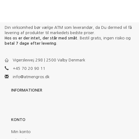
Din virksomhed bør vælge ATM som leverandør, da Du dermed vil få
levering af produkter til markedets bedste priser.
Hos os er der intet, der står med småt
. Bestil gratis, ingen risiko og
betal 7 dage efter levering
.
Vigerslevvej 298 | 2500 Valby Denmark
+45 70 20 90 11
info@atmengros.dk
INFORMATIONER
KONTO
Min konto