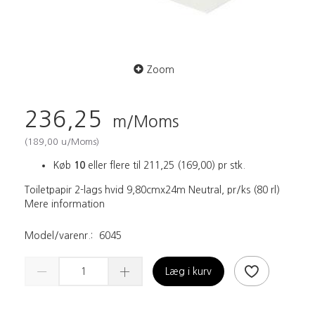
Zoom
236,25
m/Moms
(
189,00
u/Moms
)
Køb
10
eller flere til
211,25
(
169,00
)
pr stk.
Toiletpapir 2-lags hvid 9,80cmx24m Neutral, pr/ks (80 rl)
Mere information
Model/varenr.:
6045
Læg i kurv