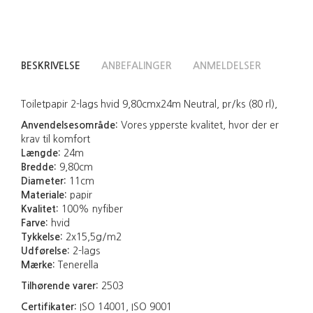
BESKRIVELSE
ANBEFALINGER
ANMELDELSER
Toiletpapir 2-lags hvid 9,80cmx24m Neutral, pr/ks (80 rl),
Anvendelsesområde:
Vores ypperste kvalitet, hvor der er
krav til komfort
Længde:
24m
Bredde:
9,80cm
Diameter:
11cm
Materiale:
papir
Kvalitet:
100% nyfiber
Farve:
hvid
Tykkelse:
2x15,5g/m2
Udførelse:
2-lags
Mærke:
Tenerella
Tilhørende varer:
2503
Certifikater:
ISO 14001, ISO 9001