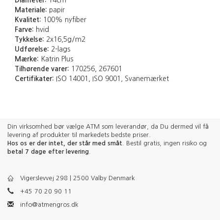
Diameter:
14cm
Materiale:
papir
Kvalitet:
100% nyfiber
Farve:
hvid
Tykkelse:
2x16,5g/m2
Udførelse:
2-lags
Mærke:
Katrin Plus
Tilhørende varer:
170256, 267601
Certifikater:
ISO 14001, ISO 9001, Svanemærket
Din virksomhed bør vælge ATM som leverandør, da Du dermed vil få
levering af produkter til markedets bedste priser.
Hos os er der intet, der står med småt
. Bestil gratis, ingen risiko og
betal 7 dage efter levering
.
Vigerslevvej 298 | 2500 Valby Denmark
+45 70 20 90 11
info@atmengros.dk