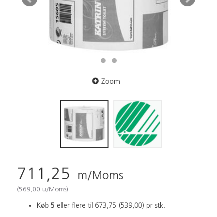
Zoom
711,25
m/Moms
(
569,00
u/Moms
)
Køb
5
eller flere til
673,75
(
539,00
)
pr stk.