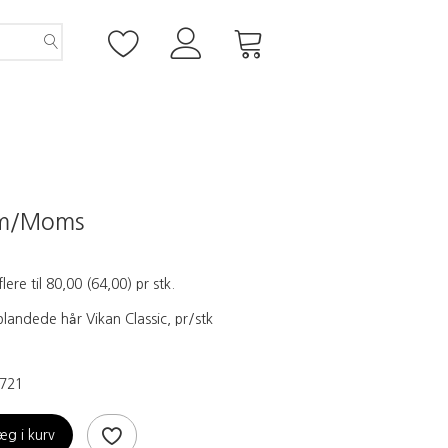
m/Moms
flere til
80,00
(
64,00
)
pr stk.
landede hår Vikan Classic, pr/stk
721
æg i kurv