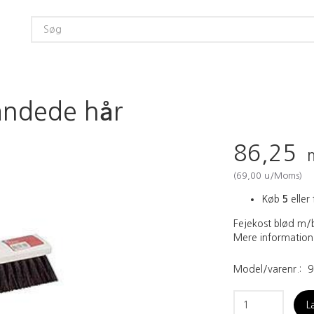
andede hår
86,25
(
69,00
u/Moms
)
Køb
5
eller 
Fejekost blød m/b
Mere information
Model/varenr.:
9
L