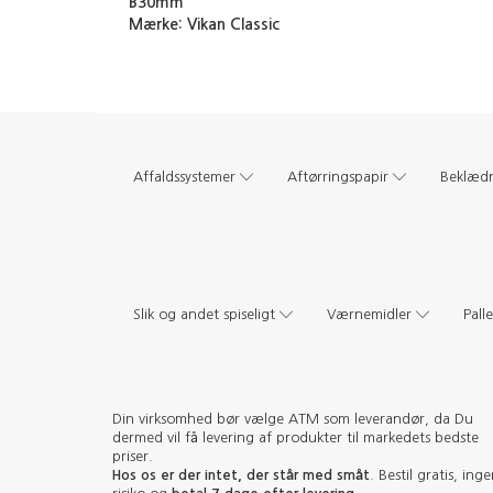
B30mm
Mærke:
Vikan Classic
Affaldssystemer
Aftørringspapir
Beklæd
Slik og andet spiseligt
Værnemidler
Pall
Din virksomhed bør vælge ATM som leverandør, da Du
dermed vil få levering af produkter til markedets bedste
priser.
Hos os er der intet, der står med småt
. Bestil gratis, ing