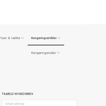
Rengøringsartikler
Poser & Sække
Rengøringsmidler
TILMELD NYHEDSBREV
Email-
adresse