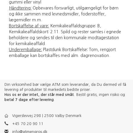
gummi eller vinyl
Håndtering:
Opbevares forsvarligt, utilgængeligt for børn
og ikke sammen med levnedsmidler, foderstoffer,
lægemidler m.m.
Bortskaffelse af vare:
Kemikalieaffaldsgruppe: B,
Kemikalieaffaldskort: 2.11. Spild og rester samles i egnede
beholdere og sendes til den kommunale modtagestation
for kemikalieaffald.
Underemballage:
Plastdunk Bortskaffelse: Tom, rengjort
emballage kan bortskaffes med alm. dagrenovation.
Din virksomhed bør vælge ATM som leverandør, da Du dermed vil få
levering af produkter til markedets bedste priser.
Hos os er der intet, der står med småt
. Bestil gratis, ingen risiko og
betal 7 dage efter levering
.
Vigerslevvej 298 | 2500 Valby Denmark
+45 70 20 90 11
info@atmengros.dk