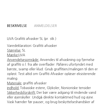
BESKRIVELSE
ANMELDELSER
LIVA Grafitti afvasker 5L (pr. stk.)
Varedeklaration:
Grafitti afvasker
Størrelse:
5L
Mærke:
LIVA
Anvendelsesområde:
Anvendes til afvaskning og fjernelse
af graffiti o.l. fra alle overflader. Påføres ufortyndet med
børste, svamp eller klud. Gnub graffitien/malingen til den er
opløst. Test altid om Graffiti Afvasker opløser eksisterende
maling.
Materiale:
graffiti afvasker
Indhold:
Tobasiske estere, Glykoler, Nonioniske tensider
Sikkerhedsforskrift:
Der bør være adgang til rindende vand
eller øjenskyller. Undgå direkte kontaktmed hud og øjne.
Vask hænder før pauser, og brug beskyttelseshandsker af