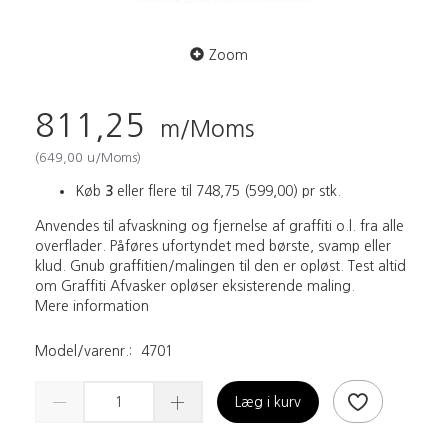
Zoom
811,25
m/Moms
(
649,00
u/Moms
)
Køb
3
eller flere til
748,75
(
599,00
)
pr stk.
Anvendes til afvaskning og fjernelse af graffiti o.l. fra alle
overflader. Påføres ufortyndet med børste, svamp eller
klud. Gnub graffitien/malingen til den er opløst. Test altid
om Graffiti Afvasker opløser eksisterende maling.
Mere information
Model/varenr.:
4701
Læg i kurv