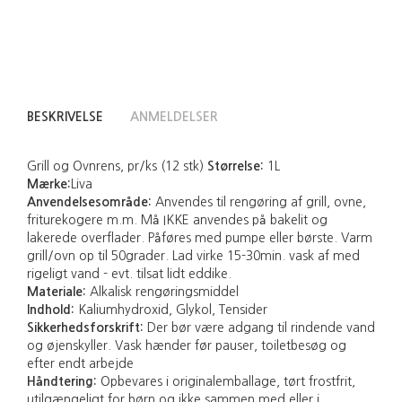
BESKRIVELSE
ANMELDELSER
Grill og Ovnrens, pr/ks (12 stk)
Størrelse:
1L
Mærke:
Liva
Anvendelsesområde:
Anvendes til rengøring af grill, ovne,
friturekogere m.m. Må IKKE anvendes på bakelit og
lakerede overflader. Påføres med pumpe eller børste. Varm
grill/ovn op til 50grader. Lad virke 15-30min. vask af med
rigeligt vand - evt. tilsat lidt eddike.
Materiale:
Alkalisk rengøringsmiddel
Indhold:
Kaliumhydroxid, Glykol, Tensider
Sikkerhedsforskrift:
Der bør være adgang til rindende vand
og øjenskyller. Vask hænder før pauser, toiletbesøg og
efter endt arbejde
Håndtering:
Opbevares i originalemballage, tørt frostfrit,
utilgængeligt for børn og ikke sammen med eller i