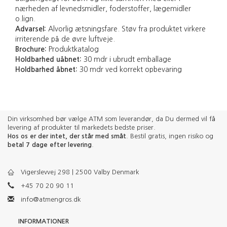
nærheden af levnedsmidler, foderstoffer, lægemidler
o.lign.
Advarsel:
Alvorlig ætsningsfare. Støv fra produktet virkere
irriterende på de øvre luftveje.
Brochure:
Produktkatalog
Holdbarhed uåbnet:
30 mdr i ubrudt emballage
Holdbarhed åbnet:
30 mdr ved korrekt opbevaring
Din virksomhed bør vælge ATM som leverandør, da Du dermed vil få
levering af produkter til markedets bedste priser.
Hos os er der intet, der står med småt
. Bestil gratis, ingen risiko og
betal 7 dage efter levering
.
Vigerslevvej 298 | 2500 Valby Denmark
+45 70 20 90 11
info@atmengros.dk
INFORMATIONER