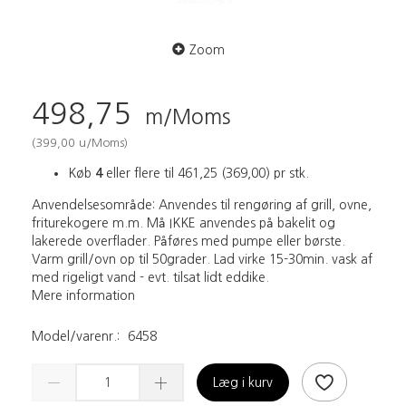
Zoom
498,75
m/Moms
(
399,00
u/Moms
)
Køb
4
eller flere til
461,25
(
369,00
)
pr stk.
Anvendelsesområde: Anvendes til rengøring af grill, ovne,
friturekogere m.m. Må IKKE anvendes på bakelit og
lakerede overflader. Påføres med pumpe eller børste.
Varm grill/ovn op til 50grader. Lad virke 15-30min. vask af
med rigeligt vand - evt. tilsat lidt eddike.
Mere information
Model/varenr.:
6458
Læg i kurv