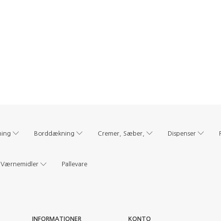
ning
Borddækning
Cremer, Sæber,
Dispenser
Værnemidler
Pallevare
INFORMATIONER
KONTO