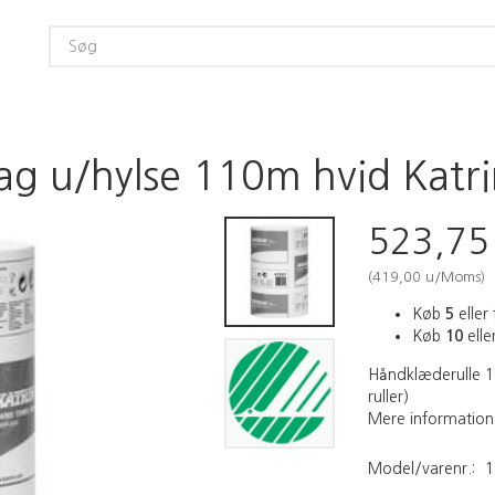
g u/hylse 110m hvid Katrin
523,7
(
419,00
u/Moms
)
Køb
5
eller 
Køb
10
eller
Håndklæderulle 1-
ruller)
Mere information
Model/varenr.:
1