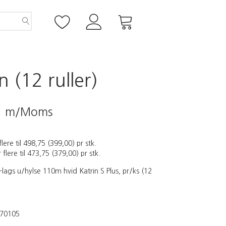
 (12 ruller)
5
m/Moms
flere til
498,75
(
399,00
)
pr stk.
 flere til
473,75
(
379,00
)
pr stk.
lags u/hylse 110m hvid Katrin S Plus, pr/ks (12
70105