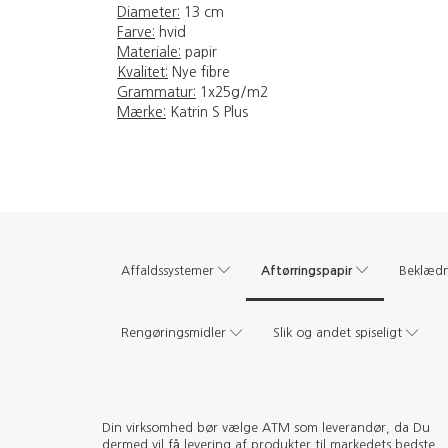
Diameter:
13 cm
Farve:
hvid
Materiale:
papir
Kvalitet:
Nye fibre
Grammatur:
1x25g/m2
Mærke:
Katrin S Plus
Aftørringspapir
Affaldssystemer
Beklæd
Rengøringsmidler
Slik og andet spiseligt
Din virksomhed bør vælge ATM som leverandør, da Du
dermed vil få levering af produkter til markedets bedste