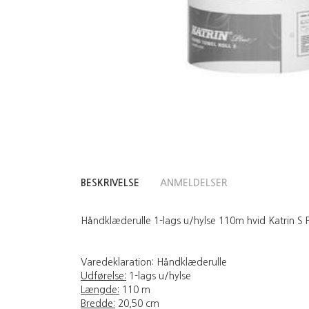
BESKRIVELSE
ANMELDELSER
Håndklæderulle 1-lags u/hylse 110m hvid Katrin S Plu
Varedeklaration:
Håndklæderulle
Udførelse:
1-lags u/hylse
Længde:
110 m
Bredde:
20,50 cm