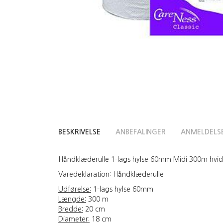
BESKRIVELSE
ANBEFALINGER
ANMELDELS
Håndklæderulle 1-lags hylse 60mm Midi 300m hvid C
Varedeklaration:
Håndklæderulle
Udførelse:
1-lags hylse 60mm
Længde:
300 m
Bredde:
20 cm
Diameter:
18 cm