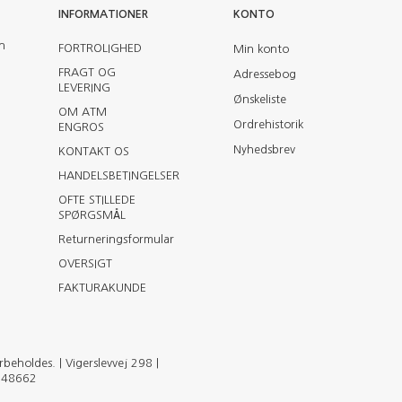
INFORMATIONER
KONTO
en
FORTROLIGHED
Min konto
FRAGT OG
Adressebog
LEVERING
Ønskeliste
OM ATM
Ordrehistorik
ENGROS
Nyhedsbrev
KONTAKT OS
HANDELSBETINGELSER
OFTE STILLEDE
SPØRGSMÅL
Returneringsformular
OVERSIGT
FAKTURAKUNDE
eholdes. | Vigerslevvej 298 |
2148662