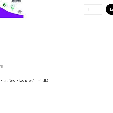
L
ER
areNess Classic pr/ks (6 stk)