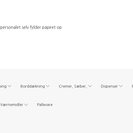
personalet selv fylder papiret op.
ning
Borddækning
Cremer, Sæber,
Dispenser
Værnemidler
Pallevare