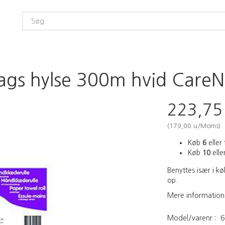
gs hylse 300m hvid CareNes
223,7
(
179,00
u/Moms
)
Køb
6
eller 
Køb
10
eller
Benyttes især i kø
op.
Mere information
Model/varenr.:
6