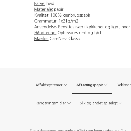
Farve:
hvid
Materiale:
papir
Kvalitet:
100% genbrugspapir
Grammatur:
1x21g/m2
Anvendelse:
Benyttes især i køkkener og lign., hvor 
Håndtering:
Opbevares rent og tørt.
Mærke:
CareNess Classic
Aftørringspapir
Affaldssystemer
Beklæd
Rengøringsmidler
Slik og andet spiseligt
Din virksomhed bør vælge ATM som leverandør, da Du