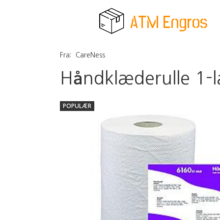
Fra:
CareNess
Håndklæderulle 1-la
POPULÆR