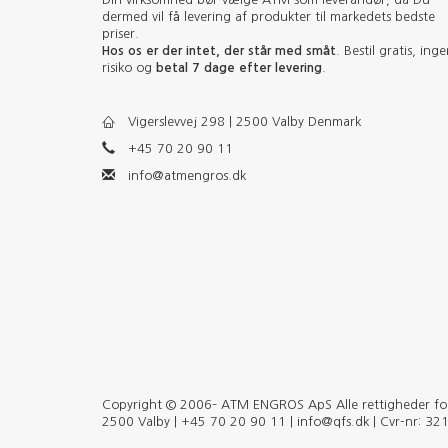
dermed vil få levering af produkter til markedets bedste
priser.
Hos os er der intet, der står med småt
. Bestil gratis, ing
risiko og
betal 7 dage efter levering
.
Vigerslevvej 298 | 2500 Valby Denmark
+45 70 20 90 11
info@atmengros.dk
Copyright © 2006– ATM ENGROS ApS Alle rettigheder forb
2500 Valby | +45 70 20 90 11 | info@qfs.dk | Cvr-nr: 3