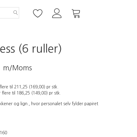
s (6 ruller)
5
m/Moms
flere til
211,25
(
169,00
)
pr stk.
 flere til
186,25
(
149,00
)
pr stk.
kkener og lign., hvor personalet selv fylder papiret
160