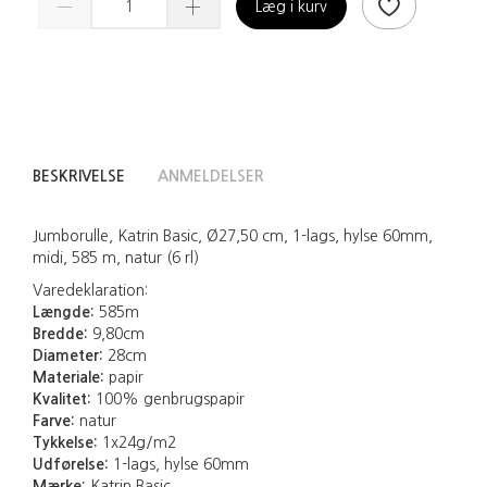
Læg i kurv
BESKRIVELSE
ANMELDELSER
Jumborulle, Katrin Basic, Ø27,50 cm, 1-lags, hylse 60mm,
midi, 585 m, natur (6 rl)
Varedeklaration:
Længde:
585m
Bredde:
9,80cm
Diameter:
28cm
Materiale:
papir
Kvalitet:
100% genbrugspapir
Farve:
natur
Tykkelse:
1x24g/m2
Udførelse:
1-lags, hylse 60mm
Mærke:
Katrin Basic