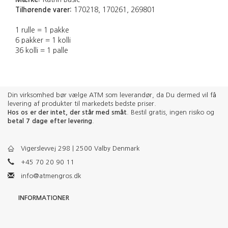
Tilhørende varer:
170218, 170261, 269801
1 rulle = 1 pakke
6 pakker = 1 kolli
36 kolli = 1 palle
Din virksomhed bør vælge ATM som leverandør, da Du dermed vil få
levering af produkter til markedets bedste priser.
Hos os er der intet, der står med småt
. Bestil gratis, ingen risiko og
betal 7 dage efter levering
.
Vigerslevvej 298 | 2500 Valby Denmark
+45 70 20 90 11
info@atmengros.dk
INFORMATIONER