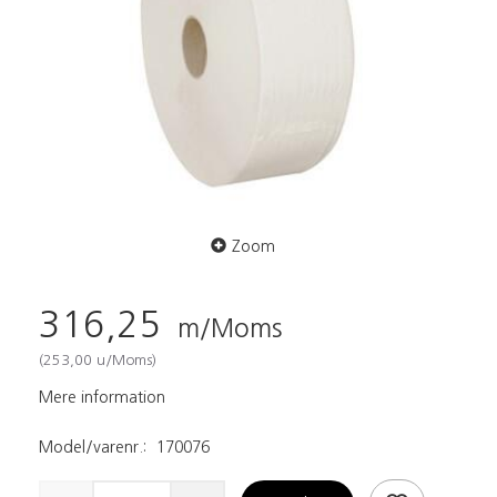
Zoom
316,25
m/Moms
(
253,00
u/Moms
)
Mere information
Model/varenr.:
170076