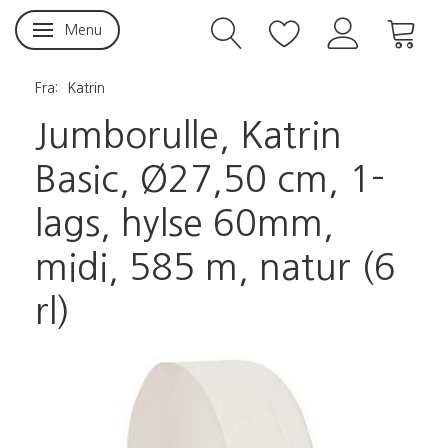
Menu
Skifte navigation
Fra:
Katrin
Jumborulle, Katrin
Basic, Ø27,50 cm, 1-
lags, hylse 60mm,
midi, 585 m, natur (6
rl)