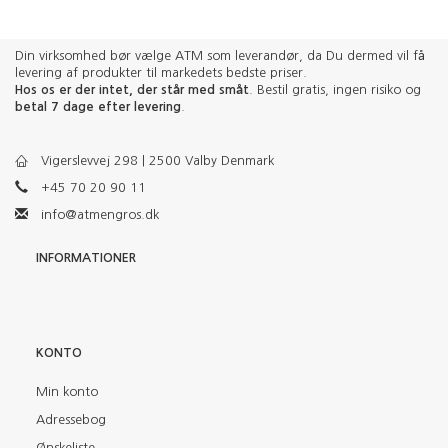
Din virksomhed bør vælge ATM som leverandør, da Du dermed vil få
levering af produkter til markedets bedste priser.
Hos os er der intet, der står med småt
. Bestil gratis, ingen risiko og
betal 7 dage efter levering
.
Vigerslevvej 298 | 2500 Valby Denmark
+45 70 20 90 11
info@atmengros.dk
INFORMATIONER
KONTO
Min konto
Adressebog
Ønskeliste