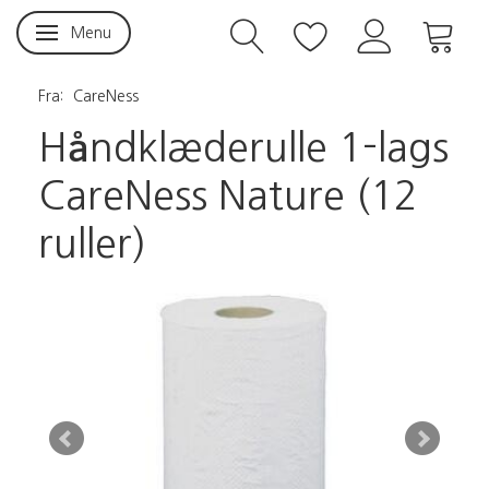
Menu
Skifte navigation
Fra:
CareNess
Håndklæderulle 1-lags
CareNess Nature (12
ruller)