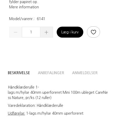
fylder papiret op.
Mere information
Model/varenr.:
6141
Læg i kurv
BESKRIVELSE
ANBEFALINGER
ANMELDELSER
Håndklæderulle 1-
lags m/hylse 40mm uperforeret Mini 100m ubleget CareNe
ss Nature, pr/ks (12 ruller)
Varedeklaration:
Håndklæderulle
Udførelse:
1-lags m/hylse 40mm uperforeret