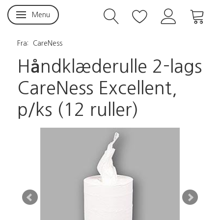
Menu
Skifte navigation
Fra:
CareNess
Håndklæderulle 2-lags
CareNess Excellent,
p/ks (12 ruller)