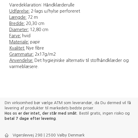
Varedeklaration: Håndklæderulle
Udførelse:
2-lags u/hylse perforeret
Længde:
72 m
Bredde:
20,30 cm
Diameter:
12,80 cm
Farve:
hvid
Materiale:
papir
Kvalitet:
Nye fibre
Grammatur:
2x17g/m2
Anvendelse:
Det hygiejniske alternativ til stofhåndklæder og
varmeblæsere.
Din virksomhed bør vælge ATM som leverandør, da Du dermed vil få
levering af produkter til markedets bedste priser.
Hos os er der intet, der står med småt
. Bestil gratis, ingen risiko og
betal 7 dage efter levering
.
Vigerslevvej 298 | 2500 Valby Denmark