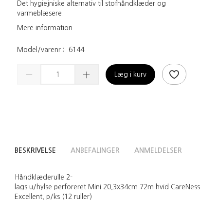
Det hygiejniske alternativ til stofhåndklæder og
varmeblæsere.
Mere information
Model/varenr.:
6144
Læg i kurv
BESKRIVELSE
ANBEFALINGER
ANMELDELSER
Håndklæderulle 2-
lags u/hylse perforeret Mini 20,3x34cm 72m hvid CareNess
Excellent, p/ks (12 ruller)