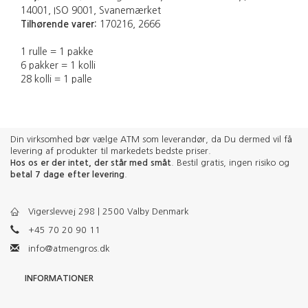
14001, ISO 9001, Svanemærket
Tilhørende varer:
170216, 2666
1 rulle = 1 pakke
6 pakker = 1 kolli
28 kolli = 1 palle
Din virksomhed bør vælge ATM som leverandør, da Du dermed vil få
levering af produkter til markedets bedste priser.
Hos os er der intet, der står med småt
. Bestil gratis, ingen risiko og
betal 7 dage efter levering
.
Vigerslevvej 298 | 2500 Valby Denmark
+45 70 20 90 11
info@atmengros.dk
INFORMATIONER