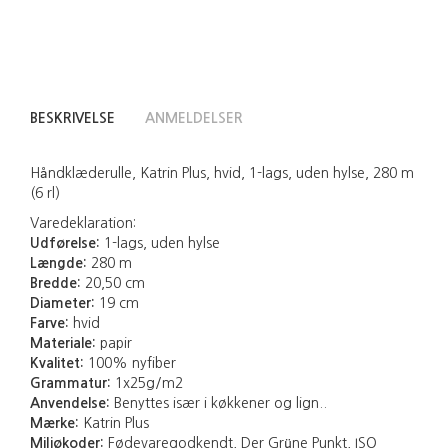
BESKRIVELSE
ANMELDELSER
Håndklæderulle, Katrin Plus, hvid, 1-lags, uden hylse, 280 m
(6 rl)
Varedeklaration:
Udførelse:
1-lags, uden hylse
Længde:
280 m
Bredde:
20,50 cm
Diameter:
19 cm
Farve:
hvid
Materiale:
papir
Kvalitet:
100% nyfiber
Grammatur:
1x25g/m2
Anvendelse:
Benyttes især i køkkener og lign..
Mærke:
Katrin Plus
Miljøkoder:
Fødevaregodkendt, Der Grüne Punkt, ISO