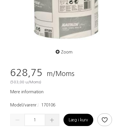
Zoom
628,75
m/Moms
(
503,00
u/Moms
)
Mere information
Model/varenr.:
170106
Læg i kurv