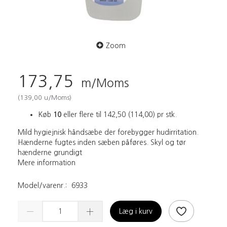
Zoom
173,75
m/Moms
(
139,00
u/Moms
)
Køb
10
eller flere til
142,50
(
114,00
)
pr stk.
Mild hygiejnisk håndsæbe der forebygger hudirritation.
Hænderne fugtes inden sæben påføres. Skyl og tør
hænderne grundigt
Mere information
Model/varenr.:
6933
Læg i kurv