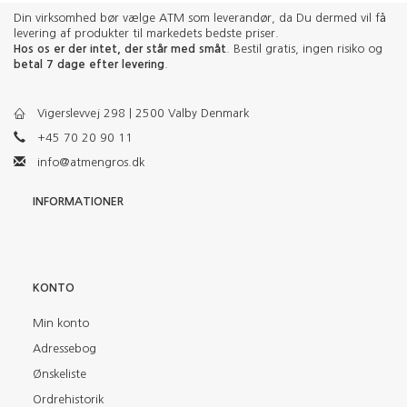
Din virksomhed bør vælge ATM som leverandør, da Du dermed vil få
levering af produkter til markedets bedste priser.
Hos os er der intet, der står med småt
. Bestil gratis, ingen risiko og
betal 7 dage efter levering
.
Vigerslevvej 298 | 2500 Valby Denmark
+45 70 20 90 11
info@atmengros.dk
INFORMATIONER
KONTO
Min konto
Adressebog
Ønskeliste
Ordrehistorik