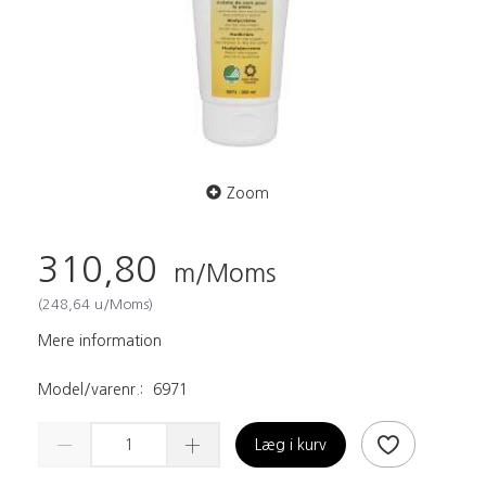
Zoom
310,80
m/Moms
(
248,64
u/Moms
)
Mere information
Model/varenr.:
6971
Læg i kurv