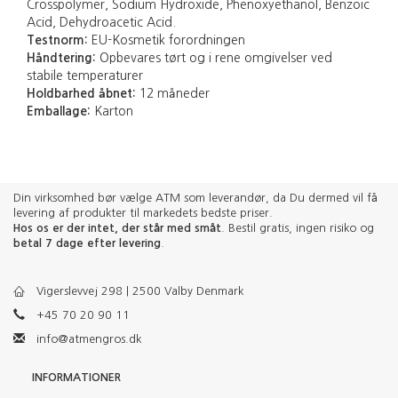
Crosspolymer, Sodium Hydroxide, Phenoxyethanol, Benzoic
Acid, Dehydroacetic Acid.
Testnorm:
EU-Kosmetik forordningen
Håndtering:
Opbevares tørt og i rene omgivelser ved
stabile temperaturer
Holdbarhed åbnet:
12 måneder
Emballage:
Karton
Din virksomhed bør vælge ATM som leverandør, da Du dermed vil få
levering af produkter til markedets bedste priser.
Hos os er der intet, der står med småt
. Bestil gratis, ingen risiko og
betal 7 dage efter levering
.
Vigerslevvej 298 | 2500 Valby Denmark
+45 70 20 90 11
info@atmengros.dk
INFORMATIONER