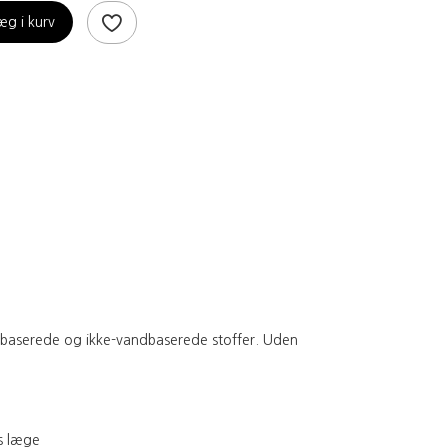
æg i kurv
ndbaserede og ikke-vandbaserede stoffer. Uden
es læge