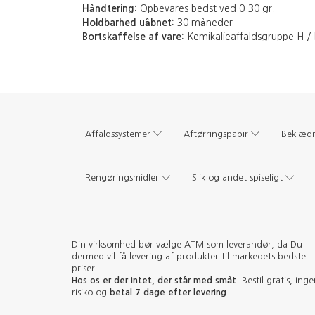
Håndtering:
Opbevares bedst ved 0-30 gr.
Holdbarhed uåbnet:
30 måneder
Bortskaffelse af vare:
Kemikalieaffaldsgruppe H / 
Affaldssystemer
Aftørringspapir
Beklæd
Rengøringsmidler
Slik og andet spiseligt
Din virksomhed bør vælge ATM som leverandør, da Du
dermed vil få levering af produkter til markedets bedste
priser.
Hos os er der intet, der står med småt
. Bestil gratis, ing
risiko og
betal 7 dage efter levering
.