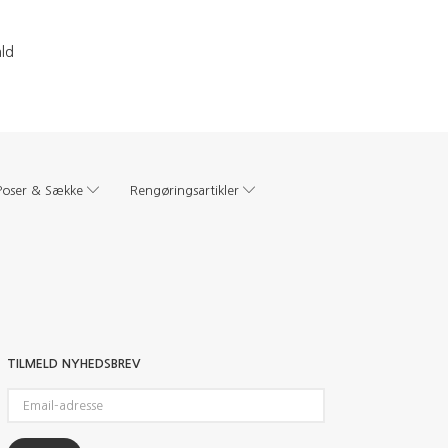
ald
Poser & Sække
Rengøringsartikler
TILMELD NYHEDSBREV
Email-
adresse