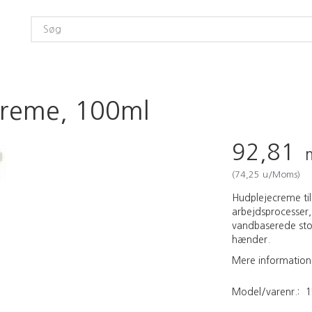
creme, 100ml
92,81
(
74,25
u/Moms
)
Hudplejecreme ti
arbejdsprocesser,
vandbaserede sto
hænder.
Mere information
Model/varenr.:
1