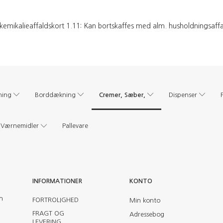
kemikalieaffaldskort 1.11: Kan bortskaffes med alm. husholdningsaff
Cremer, Sæber,
ning
Borddækning
Dispenser
Værnemidler
Pallevare
INFORMATIONER
KONTO
en
FORTROLIGHED
Min konto
FRAGT OG
Adressebog
LEVERING