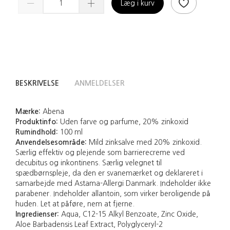
Læg i kurv
BESKRIVELSE
ANMELDELSER
Mærke:
Abena
Produktinfo:
Uden farve og parfume, 20% zinkoxid
Rumindhold:
100 ml
Anvendelsesområde:
Mild zinksalve med 20% zinkoxid.
Særlig effektiv og plejende som barrierecreme ved
decubitus og inkontinens. Særlig velegnet til
spædbørnspleje, da den er svanemærket og deklareret i
samarbejde med Astama-Allergi Danmark. Indeholder ikke
parabener. Indeholder allantoin, som virker beroligende på
huden. Let at påføre, nem at fjerne.
Ingredienser:
Aqua, C12-15 Alkyl Benzoate, Zinc Oxide,
Aloe Barbadensis Leaf Extract, Polyglyceryl-2