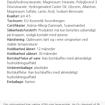
Dipolyhydroxystearate, Magnesium Stearate, Polyglyceryl-3
Diisostearate, Hydrogenated Caster Oil, Glycerin, Allantoin,
Magnesium Sulfate, Lactic Acid, Sodium Benzoate.
Kvalitet:
pH 4-5
Testnorm:
EU-Kosmetik forordningen
Certifikater:
Astma-Allergi Danmark, Svanemærket
Sikkerhedsforskrift:
Produktet må kun benyttes udvendigt
på kroppen, undgå kontakt med øjnene
Håndtering:
Opbevares tørt og i rene omgivelser ved
stabile temperaturer
Holdbarhed åbnet:
12 måneder
Holdbarhed uåbnet:
30 måneder
Bortskaffelse af vare:
Kan bortskaffes med almindeligt
husholdningsaffald
Underemballage:
plasttube
Bortskaffelse: Kan bortskaffes med almindeligt
husholdningsaffald
Emballage:
Karton
Din virksomhed bør vælge ATM som leverandør, da Du dermed vil få