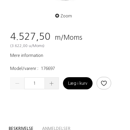
Zoom
4.527,50
m/Moms
(
3.622,00
u/Moms
)
Mere information
Model/varenr.:
176697
Læg i kurv
BESKRIVELSE
ANMELDELSER