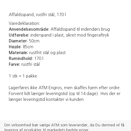
Affaldsspand, rustfri stål, 170 l
Varedeklaration:
Anvendelsesområde:
Affaldsspand til indendørs brug
Udførelse:
inderspand i plast, sikret mod fingeraftryk
Diameter:
50cm
Højde:
85cm
Materiale:
rustfrit stål og plast
Rumindhold:
170 l
Farve:
rustfri stål
1 stk = 1 pakke
Lagerføres ikke ATM Engros, men skaffes hjem efter ordre.
Forvent lidt længer leveringstid (op til 14 dage). Hvis der er
længer leveringstid kontakter vi kunden.
Din virksomhed bør vælge ATM som leverandør, da Du dermed vil få
levering af produkter til markedets bedste priser.