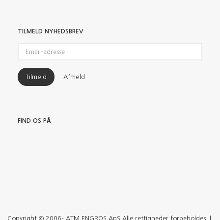
TILMELD NYHEDSBREV
Email-
adresse
Tilmeld
Afmeld
FIND OS PÅ
Copyright © 2006– ATM ENGROS ApS Alle rettigheder forbeholdes. |