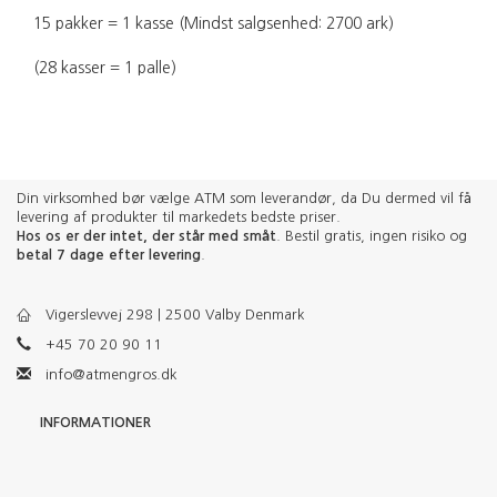
15 pakker = 1 kasse (Mindst salgsenhed: 2700 ark)
(28 kasser = 1 palle)
Din virksomhed bør vælge ATM som leverandør, da Du dermed vil få
levering af produkter til markedets bedste priser.
Hos os er der intet, der står med småt
. Bestil gratis, ingen risiko og
betal 7 dage efter levering
.
Vigerslevvej 298 | 2500 Valby Denmark
+45 70 20 90 11
info@atmengros.dk
INFORMATIONER