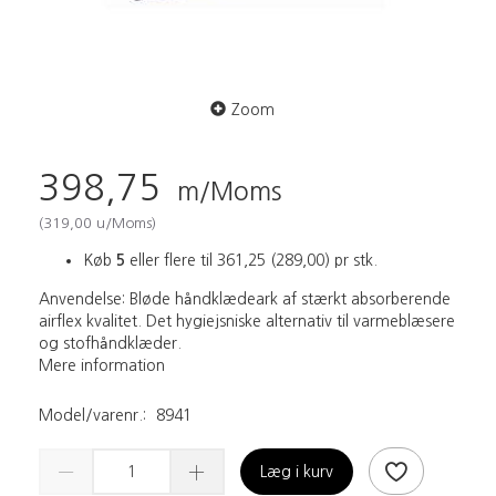
Zoom
398,75
m/Moms
(
319,00
u/Moms
)
Køb
5
eller flere til
361,25
(
289,00
)
pr stk.
Anvendelse: Bløde håndklædeark af stærkt absorberende
airflex kvalitet. Det hygiejsniske alternativ til varmeblæsere
og stofhåndklæder.
Mere information
Model/varenr.:
8941
Læg i kurv