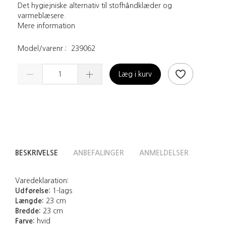
Det hygiejniske alternativ til stofhåndklæder og
varmeblæsere.
Mere information
Model/varenr.:
239062
Læg i kurv
BESKRIVELSE
ANBEFALINGER
ANMELDELSER
Varedeklaration:
Udførelse:
1-lags
Længde:
23 cm
Bredde:
23 cm
Farve:
hvid