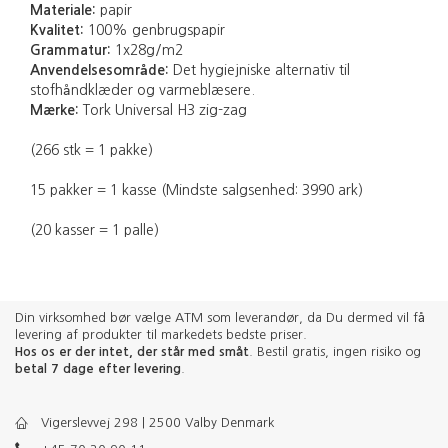
Materiale:
papir
Kvalitet:
100% genbrugspapir
Grammatur:
1x28g/m2
Anvendelsesområde:
Det hygiejniske alternativ til
stofhåndklæder og varmeblæsere.
Mærke:
Tork Universal H3 zig-zag
(266 stk = 1 pakke)
15 pakker = 1 kasse (Mindste salgsenhed: 3990 ark)
(20 kasser = 1 palle)
Din virksomhed bør vælge ATM som leverandør, da Du dermed vil få
levering af produkter til markedets bedste priser.
Hos os er der intet, der står med småt
. Bestil gratis, ingen risiko og
betal 7 dage efter levering
.
Vigerslevvej 298 | 2500 Valby Denmark