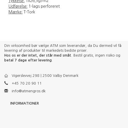
Tykkelse:
1x26,5g/m2
Udførelse:
1-lags perforeret
Mærke:
T-Tork
Din virksomhed bør vælge ATM som leverandør, da Du dermed vil få
levering af produkter til markedets bedste priser.
Hos os er der intet, der står med småt
. Bestil gratis, ingen risiko og
betal 7 dage efter levering
.
Vigerslevvej 298 | 2500 Valby Denmark
+45 70 20 90 11
info@atmengros.dk
INFORMATIONER