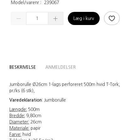
Model/varenr.:
239067
Læg i kurv
BESKRIVELSE
ANMELDELSER
Jumborulle Ø26cm 1-lags perforeret 500m hvid T-Tork,
pr/ks (6 stk),
Varedeklaration
:
Jumborulle
Længde:
500m
Bredde:
9,80cm
Diameter:
26cm
Materiale:
papir
Farve:
hvid