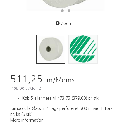
Zoom
511,25
m/Moms
(
409,00
u/Moms
)
Køb
5
eller flere til
473,75
(
379,00
)
pr stk.
Jumborulle Ø26cm 1-lags perforeret 500m hvid T-Tork,
pr/ks (6 stk),
Mere information