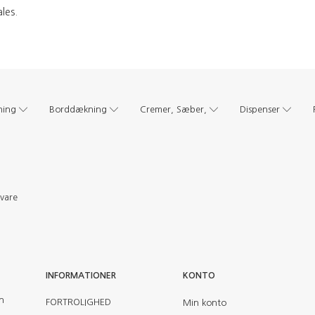
les.
ning
Borddækning
Cremer, Sæber,
Dispenser
evare
INFORMATIONER
KONTO
en
FORTROLIGHED
Min konto