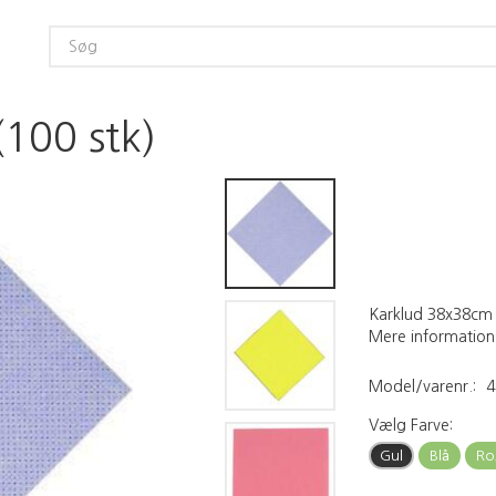
100 stk)
Karklud 38x38cm b
Mere information
Model/varenr.:
4
Vælg
Farve:
Gul
Blå
Ro