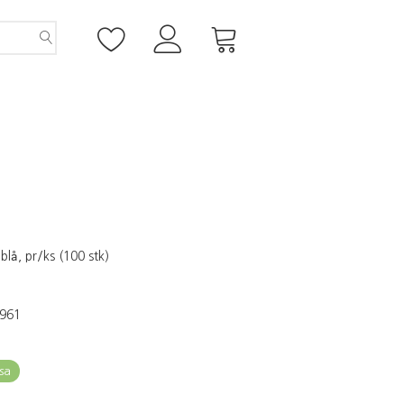
lå, pr/ks (100 stk)
961
sa