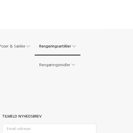
Rengøringsartikler
Poser & Sække
Rengøringsmidler
TILMELD NYHEDSBREV
Email-
adresse