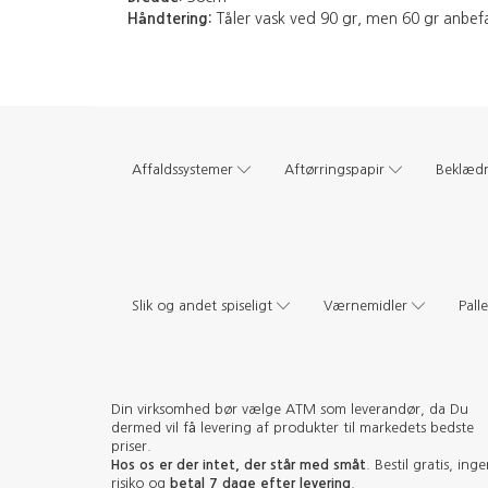
Håndtering:
Tåler vask ved 90 gr, men 60 gr anbefa
Affaldssystemer
Aftørringspapir
Beklæd
Slik og andet spiseligt
Værnemidler
Pall
Din virksomhed bør vælge ATM som leverandør, da Du
dermed vil få levering af produkter til markedets bedste
priser.
Hos os er der intet, der står med småt
. Bestil gratis, ing
risiko og
betal 7 dage efter levering
.