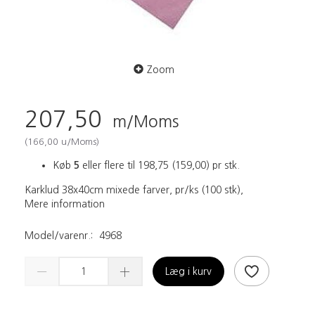
Zoom
207,50
m/Moms
(
166,00
u/Moms
)
Køb
5
eller flere til
198,75
(
159,00
)
pr stk.
Karklud 38x40cm mixede farver, pr/ks (100 stk),
Mere information
Model/varenr.:
4968
Læg i kurv