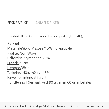
BESKRIVELSE
ANMELDELSER
Karklud 38x40cm mixede farver, pr/ks (100 stk),
Karklud
Materiale:
85% Viscose/15% Polypropylen
Kvalitet:
Non-Woven
Udførelse:
Krymper ca 20%
Bredde:
40cm
Længde:
38cm
Tykkelse:
140g/m2 +/- 15%
Farve:
ass. intensivt farvet
Håndtering:
Tåler vask ved 90 gr, men 60 gr anbefales.
Din virksomhed bør vælge ATM som leverandør, da Du dermed vil få