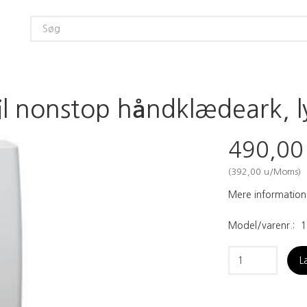
til nonstop håndklædeark, l
490,0
(
392,00
u/Moms
)
Mere information
Model/varenr.:
1
L