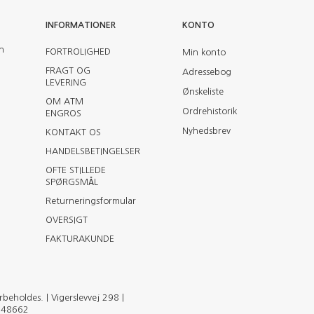
INFORMATIONER
KONTO
en
FORTROLIGHED
Min konto
FRAGT OG
Adressebog
LEVERING
Ønskeliste
OM ATM
Ordrehistorik
ENGROS
Nyhedsbrev
KONTAKT OS
HANDELSBETINGELSER
OFTE STILLEDE
SPØRGSMÅL
Returneringsformular
OVERSIGT
FAKTURAKUNDE
eholdes. | Vigerslevvej 298 |
2148662