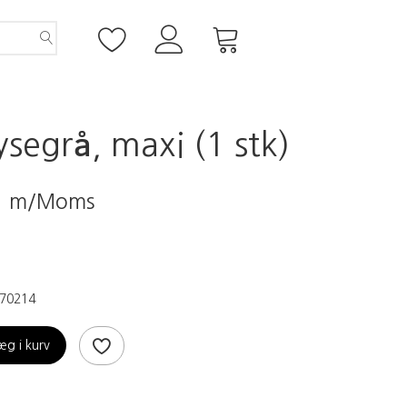
ysegrå, maxi (1 stk)
0
m/Moms
70214
æg i kurv