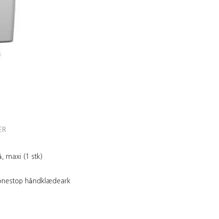
ER
, maxi (1 stk)
/onestop håndklædeark