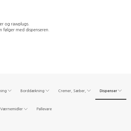
uer og rawplugs.
 følger med dispenseren.
Dispenser
ning
Borddækning
Cremer, Sæber,
Værnemidler
Pallevare