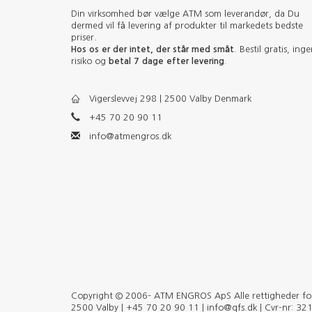
Din virksomhed bør vælge ATM som leverandør, da Du
dermed vil få levering af produkter til markedets bedste
priser.
Hos os er der intet, der står med småt
. Bestil gratis, ing
risiko og
betal 7 dage efter levering
.
Vigerslevvej 298 | 2500 Valby Denmark
+45 70 20 90 11
info@atmengros.dk
Copyright © 2006– ATM ENGROS ApS Alle rettigheder forb
2500 Valby | +45 70 20 90 11 | info@qfs.dk | Cvr-nr: 3