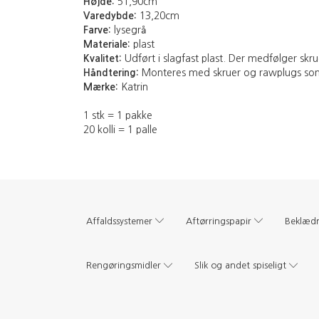
Højde:
51,90cm
Varedybde:
13,20cm
Farve:
lysegrå
Materiale:
plast
Kvalitet:
Udført i slagfast plast. Der medfølger skr
Håndtering:
Monteres med skruer og rawplugs som
Mærke:
Katrin
1 stk = 1 pakke
20 kolli = 1 palle
Affaldssystemer
Aftørringspapir
Beklæd
Rengøringsmidler
Slik og andet spiseligt