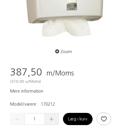
Zoom
387,50
m/Moms
(
310,00
u/Moms
)
Mere information
Model/varenr.:
170212
Læg i kurv