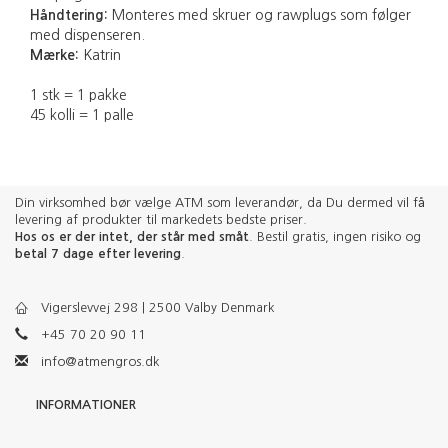
Håndtering:
Monteres med skruer og rawplugs som følger
med dispenseren.
Mærke:
Katrin
1 stk = 1 pakke
45 kolli = 1 palle
Din virksomhed bør vælge ATM som leverandør, da Du dermed vil få
levering af produkter til markedets bedste priser.
Hos os er der intet, der står med småt
. Bestil gratis, ingen risiko og
betal 7 dage efter levering
.
Vigerslevvej 298 | 2500 Valby Denmark
+45 70 20 90 11
info@atmengros.dk
INFORMATIONER