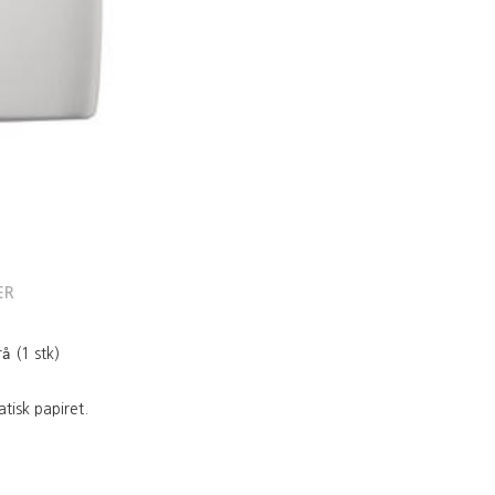
ER
å (1 stk)
isk papiret.