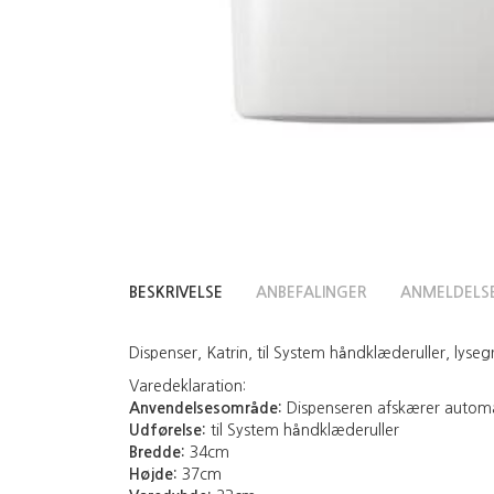
BESKRIVELSE
ANBEFALINGER
ANMELDELS
Dispenser, Katrin, til System håndklæderuller, lysegr
Varedeklaration:
Anvendelsesområde:
Dispenseren afskærer automat
Udførelse:
til System håndklæderuller
Bredde:
34cm
Højde:
37cm