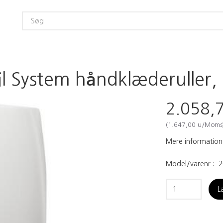
il System håndklæderuller, 
2.058,
(
1.647,00
u/Moms
Mere information
Model/varenr.:
2
L