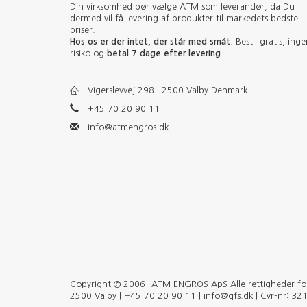
Din virksomhed bør vælge ATM som leverandør, da Du
dermed vil få levering af produkter til markedets bedste
priser.
Hos os er der intet, der står med småt
. Bestil gratis, ing
risiko og
betal 7 dage efter levering
.
Vigerslevvej 298 | 2500 Valby Denmark
+45 70 20 90 11
info@atmengros.dk
Copyright © 2006– ATM ENGROS ApS Alle rettigheder forb
2500 Valby | +45 70 20 90 11 | info@qfs.dk | Cvr-nr: 3