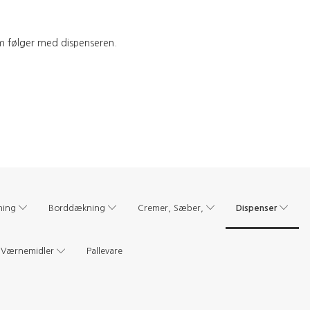
 følger med dispenseren.
Dispenser
ning
Borddækning
Cremer, Sæber,
Værnemidler
Pallevare