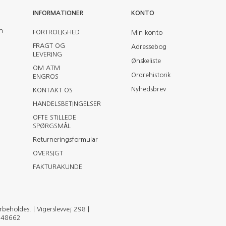
INFORMATIONER
KONTO
en
FORTROLIGHED
Min konto
FRAGT OG
Adressebog
LEVERING
Ønskeliste
OM ATM
Ordrehistorik
ENGROS
Nyhedsbrev
KONTAKT OS
HANDELSBETINGELSER
OFTE STILLEDE
SPØRGSMÅL
Returneringsformular
OVERSIGT
FAKTURAKUNDE
eholdes. | Vigerslevvej 298 |
2148662