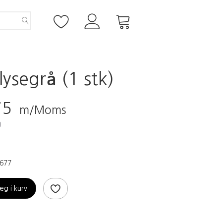
lysegrå (1 stk)
75
m/Moms
)
677
æg i kurv