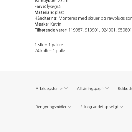
Varedybde:
23cm
Farve:
lysegrå
Materiale:
plast
Håndtering:
Monteres med skruer og rawplugs som
Mærke:
Katrin
Tilhørende varer:
119987, 913901, 924001, 950801
1 stk = 1 pakke
24 kolli = 1 palle
Affaldssystemer
Aftørringspapir
Beklæd
Rengøringsmidler
Slik og andet spiseligt