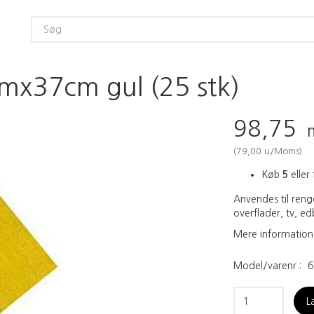
mx37cm gul (25 stk)
98,75
(
79,00
u/Moms
)
Køb
5
eller 
Anvendes til rengø
overflader, tv, ed
Mere information
Model/varenr.:
6
L