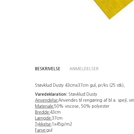
BESKRIVELSE
ANMELDELSER
Støvklud Dusty 43cmx37cm gul, pr/ks (25 stk),
Varedeklaration:
Støvklud Dusty
Anvendelse:
Anvendes til rengøring af bl.a. spejl, 
Materiale:
50% viscose, 50% polyester
Bredde:
43cm
Længde:
37cm
Tykkelse:
1x45g/m2
Farve:
gul