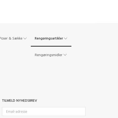
Rengøringsartikler
Poser & Sække
Rengøringsmidler
TILMELD NYHEDSBREV
Email-
adresse