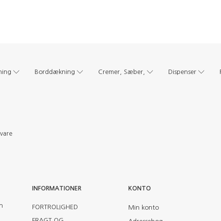
ning
Borddækning
Cremer, Sæber,
Dispenser
evare
INFORMATIONER
KONTO
en
FORTROLIGHED
Min konto
FRAGT OG