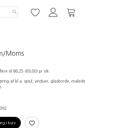
m/Moms
flere til
86,25
(
69,00
)
pr stk.
ring af bl.a. spejl, vinduer, glasborde, malede
b
092
æg i kurv