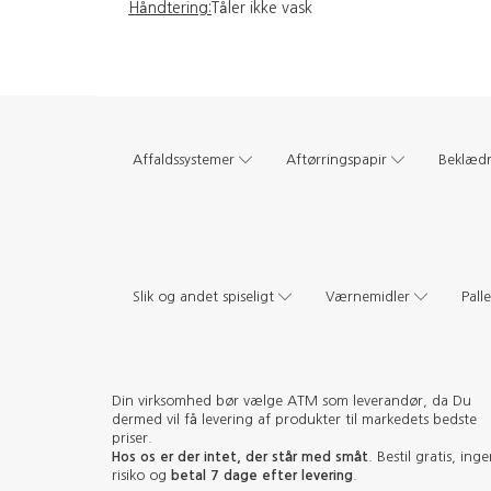
Håndtering:
Tåler ikke vask
Affaldssystemer
Aftørringspapir
Beklæd
Slik og andet spiseligt
Værnemidler
Pall
Din virksomhed bør vælge ATM som leverandør, da Du
dermed vil få levering af produkter til markedets bedste
priser.
Hos os er der intet, der står med småt
. Bestil gratis, ing
risiko og
betal 7 dage efter levering
.