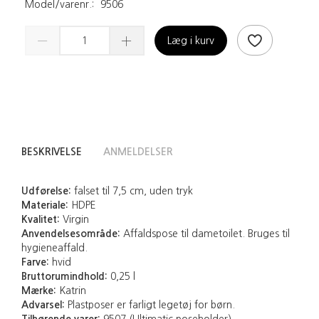
Model/varenr.:
9506
Læg i kurv
BESKRIVELSE
ANMELDELSER
Udførelse:
falset til 7,5 cm, uden tryk
Materiale:
HDPE
Kvalitet:
Virgin
Anvendelsesområde:
Affaldspose til dametoilet. Bruges til
hygieneaffald.
Farve:
hvid
Bruttorumindhold:
0,25 l
Mærke:
Katrin
Advarsel:
Plastposer er farligt legetøj for børn.