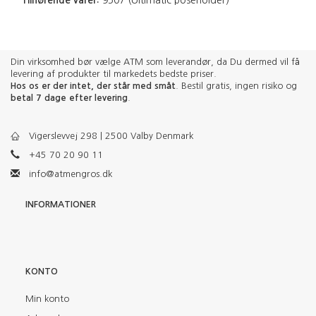
Tilhørende varer:
9507 (Ultimatic poseholder)
Din virksomhed bør vælge ATM som leverandør, da Du dermed vil få
levering af produkter til markedets bedste priser.
Hos os er der intet, der står med småt
. Bestil gratis, ingen risiko og
betal 7 dage efter levering
.
Vigerslevvej 298 | 2500 Valby Denmark
+45 70 20 90 11
info@atmengros.dk
INFORMATIONER
KONTO
Min konto