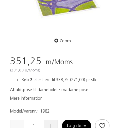
Zoom
351,25
m/Moms
(
281,00
u/Moms
)
Køb
2
eller flere til
338,75
(
271,00
)
pr stk.
Affaldspose til dametoilet - madame pose
Mere information
Model/varenr.:
1982
Læg i kurv