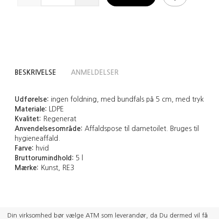
BESKRIVELSE
ANMELDELSER
Udførelse:
ingen foldning, med bundfals på 5 cm, med tryk
Materiale:
LDPE
Kvalitet:
Regenerat
Anvendelsesområde:
Affaldspose til dametoilet. Bruges til
hygieneaffald.
Farve:
hvid
Bruttorumindhold:
5 l
Mærke:
Kunst, RE3
Din virksomhed bør vælge ATM som leverandør, da Du dermed vil få