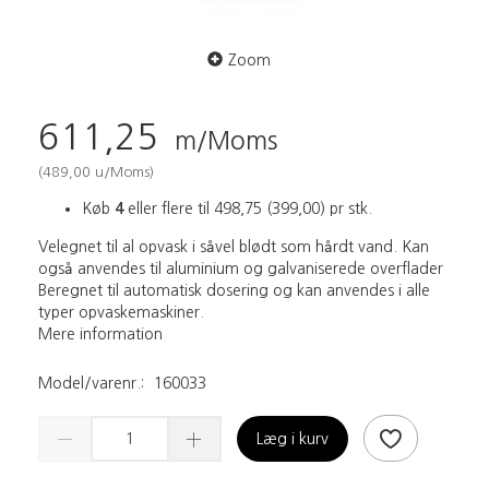
Zoom
611,25
m/Moms
(
489,00
u/Moms
)
Køb
4
eller flere til
498,75
(
399,00
)
pr stk.
Velegnet til al opvask i såvel blødt som hårdt vand. Kan
også anvendes til aluminium og galvaniserede overflader
Beregnet til automatisk dosering og kan anvendes i alle
typer opvaskemaskiner.
Mere information
Model/varenr.:
160033
Læg i kurv