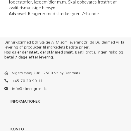
foderstoffer, lægemidler m.m. Skal opbevares frostfrit af
kvalitetsmæssige hensyn
Advarsel:
Reagerer med stærke syrer. Ætsende.
Din virksomhed bør vælge ATM som leverandør, da Du dermed vil få
levering af produkter til markedets bedste priser.
Hos os er der intet, der står med småt
. Bestil gratis, ingen risiko og
betal 7 dage efter levering
.
Vigerslevvej 298 | 2500 Valby Denmark
+45 70 20 90 11
info@atmengros.dk
INFORMATIONER
KONTO