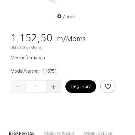
Zoom
1.152,50
m/Moms
(
922,00
u/Moms
)
Mere information
Model/varenr.:
116751
Læg i kurv
BESKRIVELSE
ANBEFALINGER
ANMELDELSER