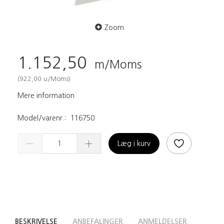
Zoom
1.152,50
m/Moms
(
922,00
u/Moms
)
Mere information
Model/varenr.:
116750
Læg i kurv
BESKRIVELSE
ANBEFALINGER
ANMELDELSER