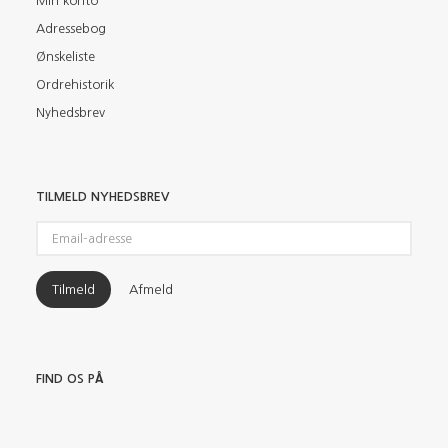
Min konto
Adressebog
Ønskeliste
Ordrehistorik
Nyhedsbrev
TILMELD NYHEDSBREV
Email-
adresse
Tilmeld
Afmeld
FIND OS PÅ