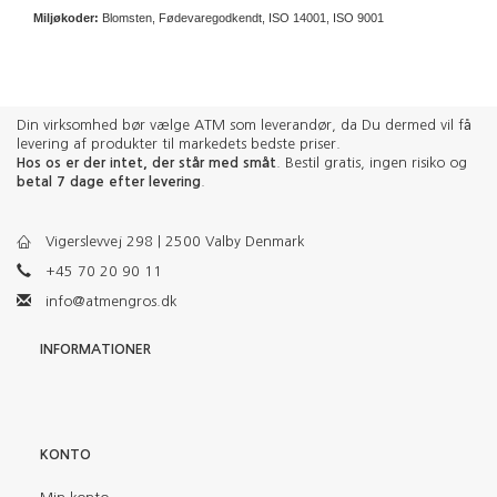
Miljøkoder:
Blomsten, Fødevaregodkendt, ISO 14001, ISO 9001
Din virksomhed bør vælge ATM som leverandør, da Du dermed vil få
levering af produkter til markedets bedste priser.
Hos os er der intet, der står med småt
. Bestil gratis, ingen risiko og
betal 7 dage efter levering
.
Vigerslevvej 298 | 2500 Valby Denmark
+45 70 20 90 11
info@atmengros.dk
INFORMATIONER
KONTO