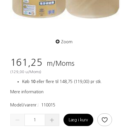
Zoom
161,25
m/Moms
(
129,00
u/Moms
)
Køb
10
eller flere til
148,75
(
119,00
)
pr stk.
Mere information
Model/varenr.:
110015
Læg i kurv