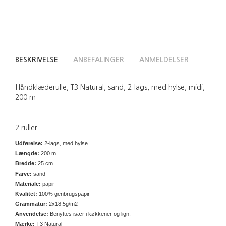
BESKRIVELSE
ANBEFALINGER
ANMELDELSER
Håndklæderulle, T3 Natural, sand, 2-lags, med hylse, midi,
200 m
2 ruller
Udførelse:
2-lags, med hylse
Længde:
200 m
Bredde:
25 cm
Farve:
sand
Materiale:
papir
Kvalitet:
100% genbrugspapir
Grammatur:
2x18,5g/m2
Anvendelse:
Benyttes især i køkkener og lign.
Mærke:
T3 Natural