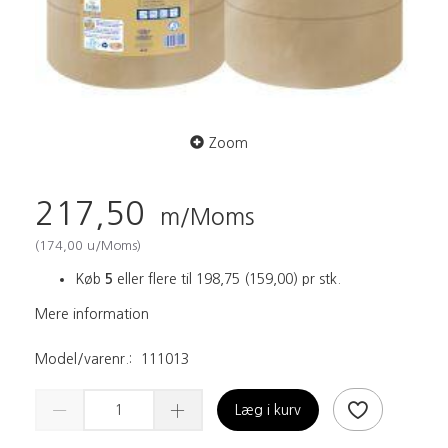
Zoom
217,50
m/Moms
(
174,00
u/Moms
)
Køb
5
eller flere til
198,75
(
159,00
)
pr stk.
Mere information
Model/varenr.:
111013
Læg i kurv