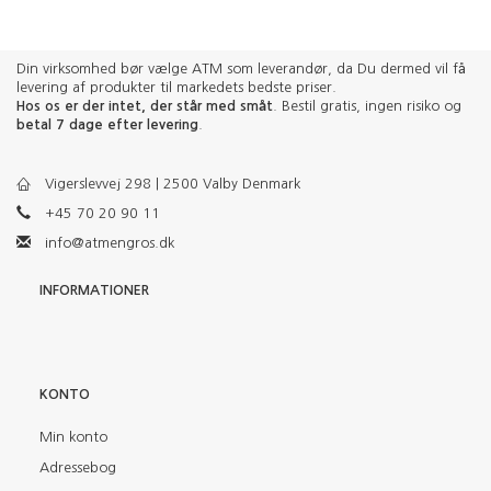
Din virksomhed bør vælge ATM som leverandør, da Du dermed vil få
levering af produkter til markedets bedste priser.
Hos os er der intet, der står med småt
. Bestil gratis, ingen risiko og
betal 7 dage efter levering
.
Vigerslevvej 298 | 2500 Valby Denmark
+45 70 20 90 11
info@atmengros.dk
INFORMATIONER
KONTO
Min konto
Adressebog