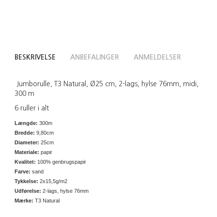
BESKRIVELSE
ANBEFALINGER
ANMELDELSER
Jumborulle, T3 Natural, Ø25 cm, 2-lags, hylse 76mm, midi,
300 m
6 ruller i alt
Længde:
300m
Bredde:
9,80cm
Diameter:
25cm
Materiale:
papir
Kvalitet:
100% genbrugspapir
Farve:
sand
Tykkelse:
2x15,5g/m2
Udførelse:
2-lags, hylse 76mm
Mærke:
T3 Natural