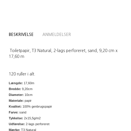
BESKRIVELSE
ANMELDELSER
Toiletpapir, T3 Natural, 2-lags perforeret, sand, 9,20 cm x
17,60 m
120 ruller i alt.
Længde:
17,60m
Bredde:
9,20cm
Diameter:
10cm
Materiale:
papir
Kvalitet:
100% genbrugspapir
Farve:
sand
Tykkelse:
2x15,5g/m2
Udførelse:
2-lags perforeret
Mærke:
T3 Natural