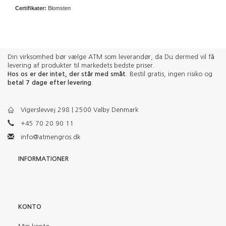
Certifikater:
Blomsten
Din virksomhed bør vælge ATM som leverandør, da Du dermed vil få
levering af produkter til markedets bedste priser.
Hos os er der intet, der står med småt
. Bestil gratis, ingen risiko og
betal 7 dage efter levering
.
Vigerslevvej 298 | 2500 Valby Denmark
+45 70 20 90 11
info@atmengros.dk
INFORMATIONER
KONTO