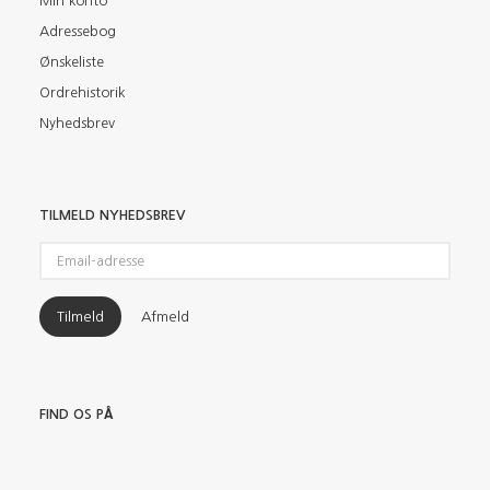
Min konto
Adressebog
Ønskeliste
Ordrehistorik
Nyhedsbrev
TILMELD NYHEDSBREV
Email-
adresse
Tilmeld
Afmeld
FIND OS PÅ