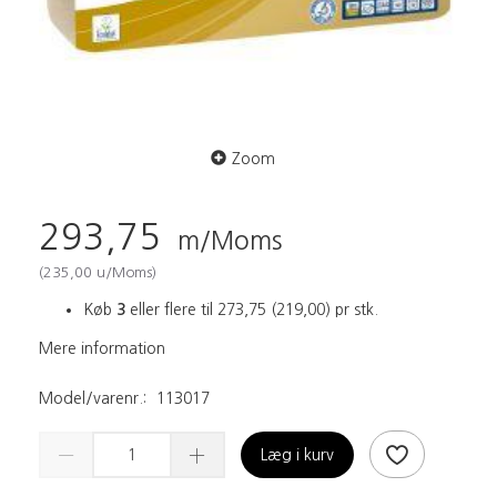
Zoom
293,75
m/Moms
(
235,00
u/Moms
)
Køb
3
eller flere til
273,75
(
219,00
)
pr stk.
Mere information
Model/varenr.:
113017
Læg i kurv