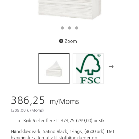
Zoom
386,25
m/Moms
(
309,00
u/Moms
)
Køb
5
eller flere til
373,75
(
299,00
)
pr stk.
Håndklædeark, Satino Black, 1-lags, (4600 ark). Det
hygiejniske alternativ til stofhåndklæder og