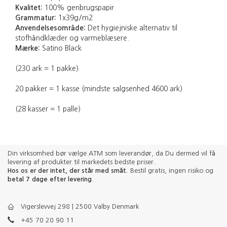
Kvalitet:
100% genbrugspapir
Grammatur:
1x39g/m2
Anvendelsesområde:
Det hygiejniske alternativ til
stofhåndklæder og varmeblæsere.
Mærke:
Satino Black
(230 ark = 1 pakke)
20 pakker = 1 kasse (mindste salgsenhed 4600 ark)
(28 kasser = 1 palle)
Din virksomhed bør vælge ATM som leverandør, da Du dermed vil få
levering af produkter til markedets bedste priser.
Hos os er der intet, der står med småt
. Bestil gratis, ingen risiko og
betal 7 dage efter levering
.
Vigerslevvej 298 | 2500 Valby Denmark
+45 70 20 90 11