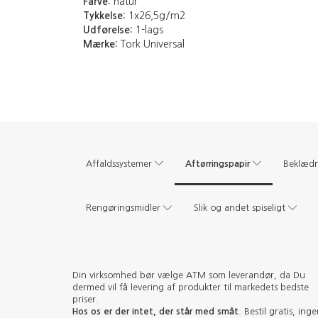
Farve:
natur
Tykkelse:
1x26,5g/m2
Udførelse:
1-lags
Mærke:
Tork Universal
Aftørringspapir
Affaldssystemer
Beklæd
Rengøringsmidler
Slik og andet spiseligt
Din virksomhed bør vælge ATM som leverandør, da Du
dermed vil få levering af produkter til markedets bedste
priser.
Hos os er der intet, der står med småt
. Bestil gratis, ing