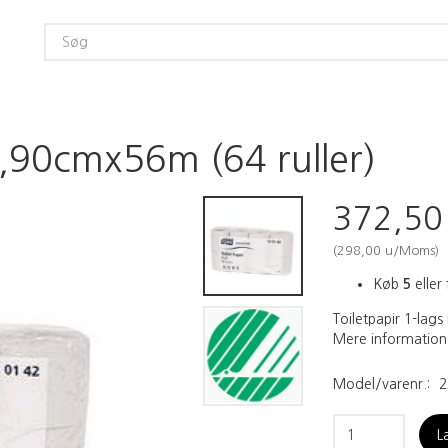
9,90cmx56m (64 ruller)
372,5
(
298,00
u/Moms
)
Køb
5
eller 
Toiletpapir 1-lags
Mere information
Model/varenr.:
2
L