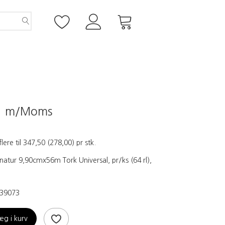
0
m/Moms
flere til
347,50
(
278,00
)
pr stk.
 natur 9,90cmx56m Tork Universal, pr/ks (64 rl),
39073
æg i kurv