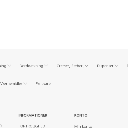
ning
Borddækning
Cremer, Sæber,
Dispenser
Værnemidler
Pallevare
INFORMATIONER
KONTO
en
FORTROLIGHED
Min konto