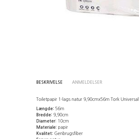
BESKRIVELSE
ANMELDELSER
Toiletpapir 1-lags natur 9,90cmx56m Tork Universal, 
Længde:
56m
Bredde:
9,90cm
Diameter:
10cm
Materiale:
papir
Kvalitet:
Genbrugsfiber