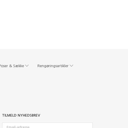
Poser & Sække
Rengøringsartikler
TILMELD NYHEDSBREV
Email-