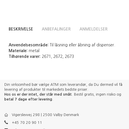
BESKRIVELSE
ANBEFALINGER
ANMELDELSER
Anvendelsesområde:
Til låsning eller åbning af dispenser.
Materiale:
metal
Tilhørende varer:
2671, 2672, 2673
Din virksomhed bør vælge ATM som leverandør, da Du dermed vil få
levering af produkter til markedets bedste priser.
Hos os er der intet, der står med småt
. Bestil gratis, ingen risiko og
betal 7 dage efter levering
.
Vigerslevvej 298 | 2500 Valby Denmark
+45 70 20 90 11