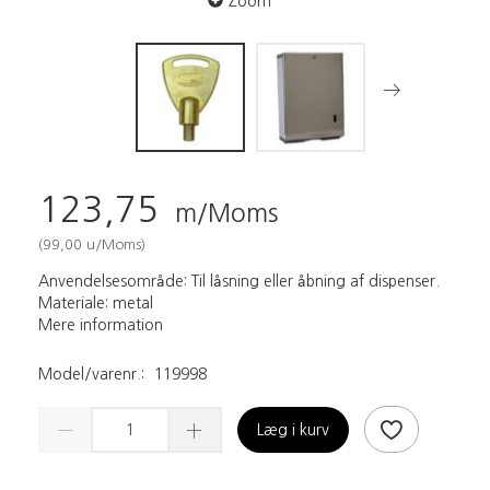
Zoom
123,75
m/Moms
(
99,00
u/Moms
)
Anvendelsesområde: Til låsning eller åbning af dispenser.
Materiale: metal
Mere information
Model/varenr.:
119998
Læg i kurv