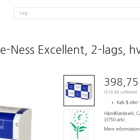
-Ness Excellent, 2-lags, h
398,7
(
319,00
u/Moms
)
Køb
5
eller 
Håndklædeark, Car
(3750 ark)
Mere information