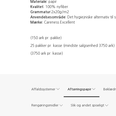
Materiale:
papir
Kvalitet:
100% nyfiber
Grammatur:
2x20g/m2
Anvendelsesområde:
Det hygiejniske alternativ ti
Mærke:
Careness Excellent
(150 ark pr. pakke)
25 pakker pr. kasse (mindste salgsenhed 3750 ark)
(3750 ark pr. kasse)
Aftørringspapir
Affaldssystemer
Beklæd
Rengøringsmidler
Slik og andet spiseligt