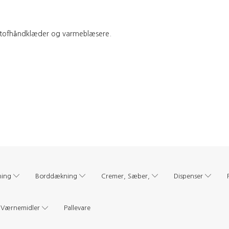
l stofhåndklæder og varmeblæsere.
ning
Borddækning
Cremer, Sæber,
Dispenser
Værnemidler
Pallevare