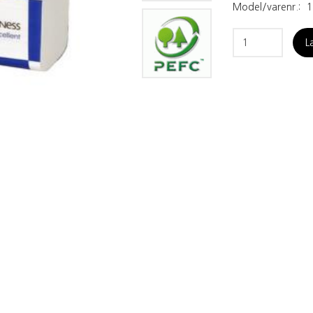
Model/varenr.:
1
L