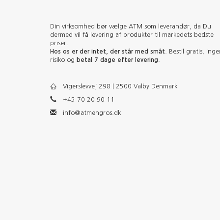
Din virksomhed bør vælge ATM som leverandør, da Du
dermed vil få levering af produkter til markedets bedste
priser.
Hos os er der intet, der står med småt
. Bestil gratis, ing
risiko og
betal 7 dage efter levering
.
Vigerslevvej 298 | 2500 Valby Denmark
+45 70 20 90 11
info@atmengros.dk