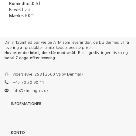
Rumindhold:
6 l
Farve:
hvid
Mærke:
EKO
Din virksomhed bør vælge ATM som leverandør, da Du dermed vil få
levering af produkter til markedets bedste priser.
Hos os er der intet, der står med småt
. Bestil gratis, ingen risiko og
betal 7 dage efter levering
.
Vigerslevvej 298 | 2500 Valby Denmark
+45 70 20 90 11
info@atmengros.dk
INFORMATIONER
KONTO