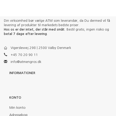
Din virksomhed bør vælge ATM som leverandør, da Du dermed vil få
levering af produkter til markedets bedste priser.
Hos os er der intet, der står med småt
. Bestil gratis, ingen risiko og
betal 7 dage efter levering
.
Vigerslevvej 298 | 2500 Valby Denmark
+45 70 20 90 11
info@atmengros.dk
INFORMATIONER
KONTO
Min konto
Adressebog