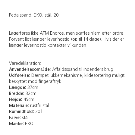
Pedalspand, EKO, stål, 20 l
Lagerføres ikke ATM Engros, men skaffes hjem efter ordre.
Forvent lidt længer leveringstid (op til 14 dage). Hvis der er
længer leveringstid kontakter vi kunden.
Varedeklaration:
Anvendelsesområde:
Affaldsspand til indendørs brug
Udførelse:
Dæmpet lukkemekanisme, kildesortering muligt,
beskyttet mod fingeraftryk
Længde:
37cm
Bredde:
32cm
Højde:
45cm
Materiale:
rustfri stål
Rumindhold:
20 l
Farve:
stål
Mærke:
EKO