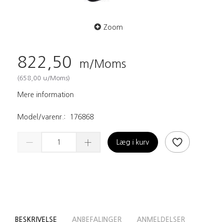
Zoom
822,50
m/Moms
(
658,00
u/Moms
)
Mere information
Model/varenr.:
176868
Læg i kurv
BESKRIVELSE
ANBEFALINGER
ANMELDELSER