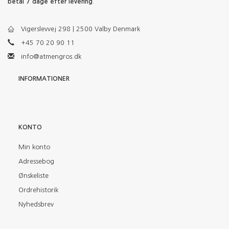
betal 7 dage efter levering
.
Vigerslevvej 298 | 2500 Valby Denmark
+45 70 20 90 11
info@atmengros.dk
INFORMATIONER
KONTO
Min konto
Adressebog
Ønskeliste
Ordrehistorik
Nyhedsbrev