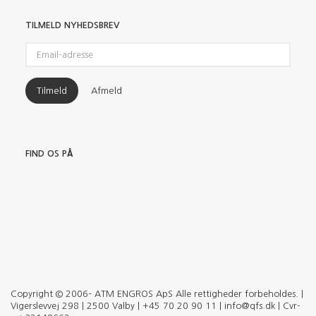
TILMELD NYHEDSBREV
Email-
adresse
Tilmeld
Afmeld
FIND OS PÅ
Copyright © 2006– ATM ENGROS ApS Alle rettigheder forbeholdes. |
Vigerslevvej 298 | 2500 Valby | +45 70 20 90 11 | info@qfs.dk | Cvr-