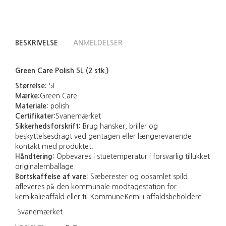
BESKRIVELSE
ANMELDELSER
Green Care Polish 5L (2 stk.)
Størrelse:
5L
Mærke:
Green Care
Materiale:
polish
Certifikater:
Svanemærket
Sikkerhedsforskrift:
Brug hansker, briller og
beskyttelsesdragt ved gentagen eller længerevarende
kontakt med produktet.
Håndtering:
Opbevares i stuetemperatur i forsvarlig tillukket
originalemballage.
Bortskaffelse af va
re:
Sæberester og opsamlet spild
afleveres på den kommunale modtagestation for
kemikalieaffald eller til KommuneKemi i affaldsbeholdere.
Svanemærket