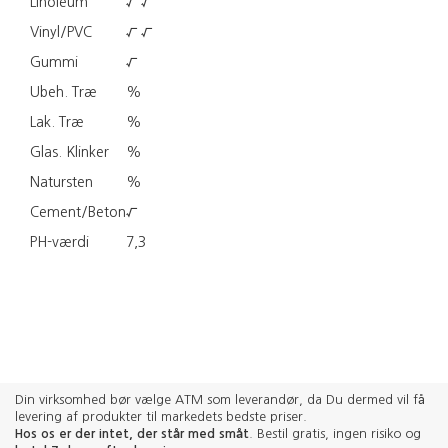
Linoleum
√ √
Vinyl/PVC
√
√
Gummi
√
Ubeh. Træ
%
Lak. Træ
%
Glas. Klinker
%
Natursten
%
Cement/Beton
√
PH-værdi
7,3
Din virksomhed bør vælge ATM som leverandør, da Du dermed vil få
levering af produkter til markedets bedste priser.
Hos os er der intet, der står med småt
. Bestil gratis, ingen risiko og