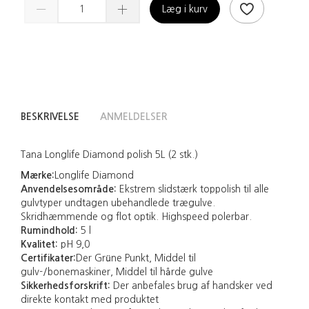
Læg i kurv
BESKRIVELSE
ANMELDELSER
Tana Longlife Diamond polish 5L (2 stk.)
Mærke:
Longlife Diamond
Anvendelsesområde:
Ekstrem slidstærk toppolish til alle
gulvtyper undtagen ubehandlede trægulve.
Skridhæmmende og flot optik. Highspeed polerbar.
Rumindhold:
5 l
Kvalitet:
pH 9,0
Certifikater:
Der Grüne Punkt, Middel til
gulv-/bonemaskiner, Middel til hårde gulve
Sikkerhedsforskrift:
Der anbefales brug af handsker ved
direkte kontakt med produktet