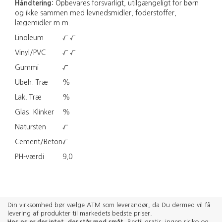
Håndtering:
Opbevares forsvarligt, utilgængeligt for børn
og ikke sammen med levnedsmidler, foderstoffer,
lægemidler m.m.
Linoleum
√ √
Vinyl/PVC
√
√
Gummi
√
Ubeh. Træ
%
Lak. Træ
%
Glas. Klinker
%
Natursten
√
Cement/Beton
√
PH-værdi
9,0
Din virksomhed bør vælge ATM som leverandør, da Du dermed vil få
levering af produkter til markedets bedste priser.
Hos os er der intet, der står med småt
. Bestil gratis, ingen risiko og