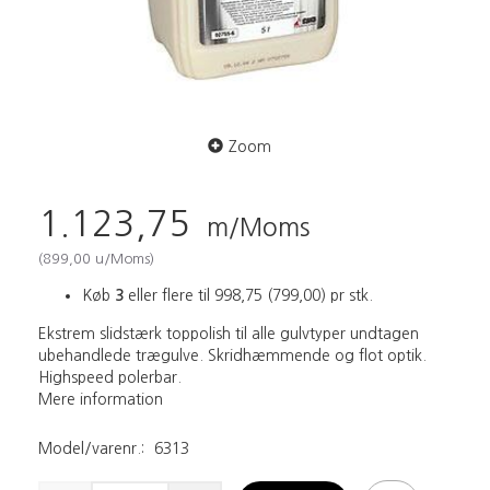
Zoom
1.123,75
m/Moms
(
899,00
u/Moms
)
Køb
3
eller flere til
998,75
(
799,00
)
pr stk.
Ekstrem slidstærk toppolish til alle gulvtyper undtagen
ubehandlede trægulve. Skridhæmmende og flot optik.
Highspeed polerbar.
Mere information
Model/varenr.:
6313