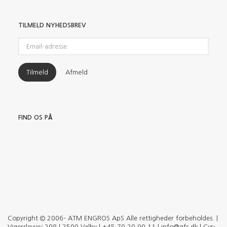
TILMELD NYHEDSBREV
Email-
adresse
Tilmeld
Afmeld
FIND OS PÅ
Copyright © 2006– ATM ENGROS ApS Alle rettigheder forbeholdes. |
Vigerslevvej 298 | 2500 Valby | +45 70 20 90 11 | info@qfs.dk | Cvr-