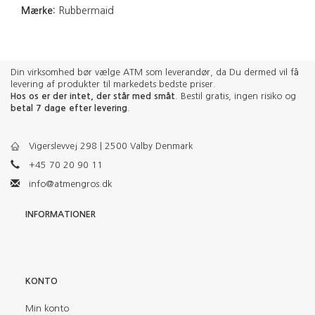
Mærke:
Rubbermaid
Din virksomhed bør vælge ATM som leverandør, da Du dermed vil få
levering af produkter til markedets bedste priser.
Hos os er der intet, der står med småt
. Bestil gratis, ingen risiko og
betal 7 dage efter levering
.
Vigerslevvej 298 | 2500 Valby Denmark
+45 70 20 90 11
info@atmengros.dk
INFORMATIONER
KONTO
Min konto