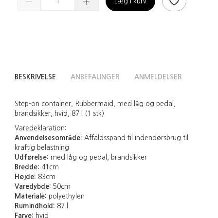
Læg i kurv
BESKRIVELSE
ANBEFALINGER
ANMELDELSER
Step-on container, Rubbermaid, med låg og pedal,
brandsikker, hvid, 87 l (1 stk)
Varedeklaration:
Anvendelsesområde:
Affaldsspand til indendørsbrug til
kraftig belastning
Udførelse:
med låg og pedal, brandsikker
Bredde:
41cm
Højde:
83cm
Varedybde:
50cm
Materiale:
polyethylen
Rumindhold:
87 l
Farve:
hvid