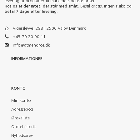
levering af produkter til markedets bedste priser.
Hos os er der intet, der står med småt
. Bestil gratis, ingen risiko og
betal 7 dage efter levering
.
Vigerslevvej 298 | 2500 Valby Denmark
+45 70 20 90 11
info@atmengros.dk
INFORMATIONER
KONTO
Min konto
Adressebog
Ønskeliste
Ordrehistorik
Nyhedsbrev