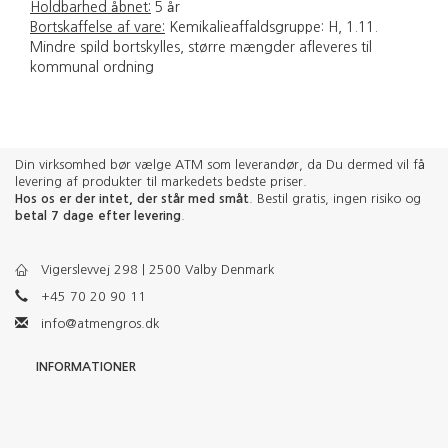
Holdbarhed åbnet:
5 år
Bortskaffelse af vare:
Kemikalieaffaldsgruppe: H, 1.11.
Mindre spild bortskylles, større mængder afleveres til
kommunal ordning
Din virksomhed bør vælge ATM som leverandør, da Du dermed vil få
levering af produkter til markedets bedste priser.
Hos os er der intet, der står med småt
. Bestil gratis, ingen risiko og
betal 7 dage efter levering
.
Vigerslevvej 298 | 2500 Valby Denmark
+45 70 20 90 11
info@atmengros.dk
INFORMATIONER