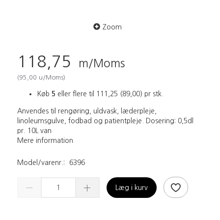
Zoom
118,75
m/Moms
(
95,00
u/Moms
)
Køb
5
eller flere til
111,25
(
89,00
)
pr stk.
Anvendes til rengøring, uldvask, læderpleje,
linoleumsgulve, fodbad og patientpleje. Dosering: 0,5dl
pr. 10L van
Mere information
Model/varenr.:
6396
Læg i kurv