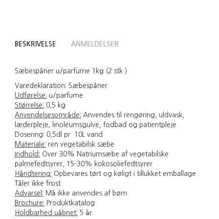
BESKRIVELSE
ANMELDELSER
Sæbespåner u/parfume 1kg (2 stk.)
Varedeklaration:
Sæbespåner
Udførelse:
u/parfume
Størrelse:
0,5 kg
Anvendelsesområde:
Anvendes til rengøring, uldvask,
læderpleje, linoleumsgulve, fodbad og patientpleje.
Dosering: 0,5dl pr. 10L vand
Materiale:
ren vegetabilsk sæbe
Indhold:
Over 30% Natriumsæbe af vegetabilske
palmefedtsyrer, 15-30% kokosoliefedtsyrer
Håndtering:
Opbevares tørt og køligt i tillukket emballage.
Tåler ikke frost
Advarsel:
Må ikke anvendes af børn.
Brochure:
Produktkatalog
Holdbarhed uåbnet:
5 år