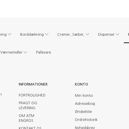
ning
Borddækning
Cremer, Sæber,
Dispenser
Værnemidler
Pallevare
INFORMATIONER
KONTO
en
FORTROLIGHED
Min konto
FRAGT OG
Adressebog
LEVERING
Ønskeliste
OM ATM
Ordrehistorik
ENGROS
Nyhedsbrev
KONTAKT OS