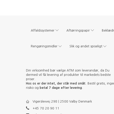
Affaldssystemer
Aftørringspapir
Beklæd
Rengøringsmidler
Slik og andet spiseligt
Din virksomhed bør vælge ATM som leverandør, da Du
dermed vil få levering af produkter til markedets bedste
priser.
Hos os er der intet, der står med småt
. Bestil gratis, ing
risiko og
betal 7 dage efter levering
.
Vigerslevvej 298 | 2500 Valby Denmark
+45 70 20 90 11