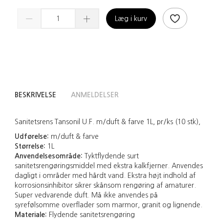
Læg i kurv
BESKRIVELSE
ANMELDELSER
Sanitetsrens Tansonil U.F. m/duft & farve 1L, pr/ks (10 stk),
Udførelse:
m/duft & farve
Størrelse:
1L
Anvendelsesområde:
Tyktflydende surt
sanitetsrengøringsmiddel med ekstra kalkfjerner. Anvendes
dagligt i områder med hårdt vand. Ekstra højt indhold af
korrosionsinhibitor sikrer skånsom rengøring af amaturer.
Super vedvarende duft. Må ikke anvendes på
syrefølsomme overflader som marmor, granit og lignende.
Materiale:
Flydende sanitetsrengøring