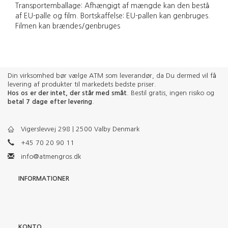
Transportemballage: Afhængigt af mængde kan den bestå
af EU-palle og film. Bortskaffelse: EU-pallen kan genbruges.
Filmen kan brændes/genbruges
Din virksomhed bør vælge ATM som leverandør, da Du dermed vil få
levering af produkter til markedets bedste priser.
Hos os er der intet, der står med småt
. Bestil gratis, ingen risiko og
betal 7 dage efter levering
.
Vigerslevvej 298 | 2500 Valby Denmark
+45 70 20 90 11
info@atmengros.dk
INFORMATIONER
KONTO