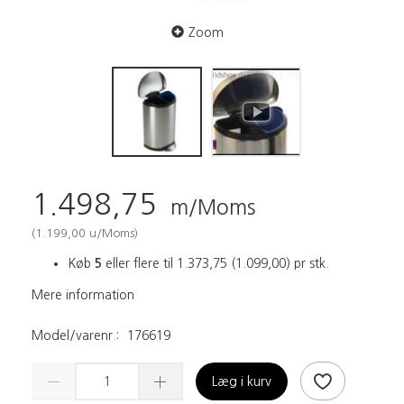
Zoom
1.498,75
m/Moms
(
1.199,00
u/Moms
)
Køb
5
eller flere til
1.373,75
(
1.099,00
)
pr stk.
Mere information
Model/varenr.:
176619
Læg i kurv