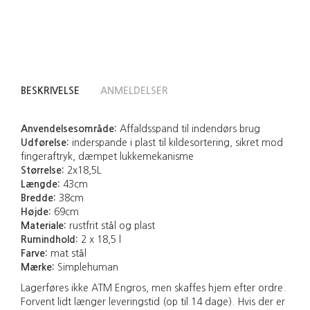
BESKRIVELSE
ANMELDELSER
Anvendelsesområde:
Affaldsspand til indendørs brug
Udførelse:
inderspande i plast til kildesortering, sikret mod
fingeraftryk, dæmpet lukkemekanisme
Størrelse:
2x18,5L
Længde:
43cm
Bredde:
38cm
Højde:
69cm
Materiale:
rustfrit stål og plast
Rumindhold:
2 x 18,5 l
Farve:
mat stål
Mærke:
Simplehuman
Lagerføres ikke ATM Engros, men skaffes hjem efter ordre.
Forvent lidt længer leveringstid (op til 14 dage). Hvis der er